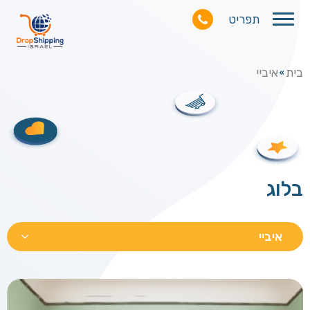
תפריט
בית
איביי
»
בלוג
איביי