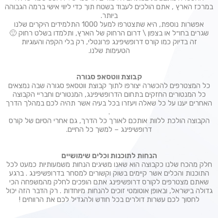
במרכז הארץ , אתם הולכים לעבוד בשטח תוך כדי ליווי אישי ברמה הגבוהה
ביותר.
אפשרות נוספת, היא שתצטרפו למעל 1000 התלמידים היקרים שלנו
שגרים בחו״ל או בצפון \ דרום הרחוק של הארץ, ותלמדו בשלט רחוק 🙂
זה בדיוק כמו קורס דרופשיפינג פרונטלי, רק בלי הקפה והעוגיות
הטעימות שלנו.
קבוצת ווטסאפ סגורה
כל המצטרפים להכשרה יצורפו לתוך קבוצת ווטסאפ סגורה שבה נמצאים
כל המנטורים החזקים בתחום הדרופשיפינג, המנטורים וחבריי הקבוצה
האחרים יענו על כל שאלה ויעזרו בכל בעיה אשר תהיה לכם במהלך הדרך
.
הקבוצה הולכת ללוות אותכם לאורך כל הדרך, גם אחרי הסיום של קורס
דרופשיפינג – למשך כל החיים.
הנחות לתוכנות וכלים שימושיים
חלק מהכח שלנו כקבוצה הוא שאנו משיגים הנחות משמעותיות כמעט לכל
התוכנות והכלים אשר קיימים בשוק וקשורים למסחר בדרופשיפינג . ברגע
שאתם מצטרפים לקורס דרופשיפינג אתם הופכים לחלק מהמשפחה הכי
גדולה בישראל, ובאופן אוטומטי זוכים להנחות מיוחדות . רק הדבר הזה יכול
לחסוך לכם עשרות דולרים בכל חודש ולהגדיל לכם את הרווחים !