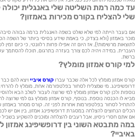
עד כמה רמת השליטה שלי באנגלית יכולה ל
שלי להצליח בקורס מכירות באמזון?
אם בעבר הייתה למי שלא שולט בשפה האנגלית ברמה גבוהה סיבה 
מוכר באמזון (ולא בצדק, כי באמת שידע בסיסי ביותר של השפה הס
לתוצאות מרשימות!), אז היום זה אפילו פחות רלוונטי, כי כיום זמין
העברית. במידה ויהיה לכם צורך בעזרה בתרגום, תוכלו להסתמך על
ברשת.
למי קורס אמזון מומלץ?
קורס אמזון מומלץ לכל אלה שכבר עברו
קורס איביי
ויצא להם כבר 
דרופשיפינג. מי שמצליח לסחור בפלטפורמה אחת, מומלץ לו להרחי
נוספות ולכן קורס אמזון מומלץ למי שרוצה לעבור לשלב הבא ולהוסי
מביא לו הכנסה נוספת. בנוסף, קורס אמזון מומלץ גם למי שרוצה 
להתחיל לסחור בפלטפורמות אחרות לפני זה. קורס מסחר באמזון של
הכלים הנחוצים להצלחה במסגרת דרופשיפינג אמזון, בין אם יש לכם נ
אם אתם חסרי ניסיון, אבל רעבים להצלחה ומוכנים להשקיע בשביל ל
במה מתבטא השוני בין דרופשיפינג אמזון לב
באיביי?