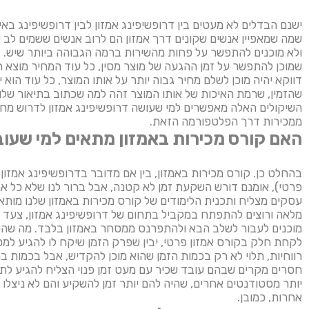
ישנם הבדלים לא מעטים בין דרופשיפינג אמזון לבין דרופשיפינג באי
שמה שמאפיין אנשים שקונים דרך אמזון הם לרוב אנשים ששמים לב י
ולא מוכנים להתפשר על פחות מהשירות ברמה הגבוהה ביותר שיש. ב
שמוכן להתפשר על זמן ההגעה של מוצר מסין, כל עוד המחיר מוצא חן
דווקא יהיה מוכן לשלם מחיר גבוה יותר על אותו המוצר, כל עוד הוא 
שהזמין, שרמת האיכות של אותו המוצר זהה למה שכתוב בתיאור שלו וה
השיקולים האלה מאפשרים למי שעושה דרופשיפינג אמזון לדרוש מחיר
ממכירות דרך הפלטפורמה הזאת.
האם קורס מכירות באמזון מתאים למי שע
בהחלט כן. קורס מכירות באמזון, בין אם מדובר בדרופשיפינג אמזון 
פרטי), אומנם דורש השקעת זמן לא קטנה, אבל ברור לנו שלא כל אח
עסקים מצליח ותכנית הלימודים של קורס מכירות באמזון שלנו מו
מלאה ורוצים להתפתח במקביל בתחום של דרופשיפינג אמזון, צעד 
מוכנים לעבור לשלב הבא ולהתפרנס ממסחר באמזון בלבד. מה שה
לקחת חלק בקורס אמזון פרטי, יבין שפרק הזמן שיקח לו להגיע למ
רווחיות, תלוי לא רק בכמות הזמן שהוא מוכן להקדיש, אבל בכמות
חסרים מקרים שבהם עובד שכיר עם מעט זמן פנוי הצליח להגיע לתוצ
יותר מסטודנטים אחרים, שהיה להם יותר זמן להשקיע והם לא ניצלו או
אחרות, כמובן.