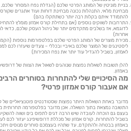
בניית מוניטין של המותג הפרטי שלכם (הגדלת נפח המסחר שלכם, 
מבחינת מלאי, התנהלות נכונה מבחינת דוחות ועוד אתגרים שקורס מ
להתמודד איתם בקלות רבה יותר כשתתקלו בהם)
התרחבות לשווקים נוספים (אם בתחילת קורס אמזון מומלץ להתחיל
לדוגמא, אז בשלבים מתקדמים יותר של ניהול העסק שלכם, כדאי ל
אחרות)
מכירת מוצרים של המותג הפרטי שלכם בפלטפורמות נוספות (הקמ
ליסטינגים של המוצר שלכם באיביי ובכללי – צעדים שיעזרו לכם למ
לאמזון, בשביל להגדיל עוד יותר את נפח המכירות)
להלן תשובות לשאלות נפוצות שנוהגים לשאול את הצוות של דרופשי
באמזון.
מה הסיכויים שלי להתחרות בסוחרים הרבים 
אם אעבור קורס אמזון פרטי?
מדובר באחת השאלות היותר נפוצות שסטודנטים פוטנציאליים של קו
התשובה נמצאת בתוך השאלה. אכן מדובר בפלטפורמה תחרותית מא
בעצם גם הוכחה לעובדה שיש הרבה דגים לתפוס בים ושווה להשקי
בשביל להתחרות. קורס אמזון של מכללת דרופשיפינג יעזור לכם ל
באמזון בבטחה ולהתקדם, עד שתהיו בעצמכם סוחרים מנוסים ויתכן
מאלה שנכנסו לתחום לפניכם, אבל אין להם את כל הידע שקורס אמזון