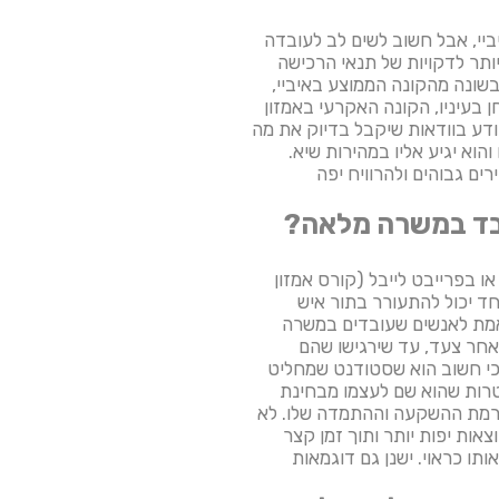
ביי, אבל חשוב לשים לב לעובדה
ותר לדקויות של תנאי הרכישה
שונה מהקונה הממוצע באיביי,
 בעיניו, הקונה האקרעי באמזון
יודע בוודאות שיקבל בדיוק את מה
וא יגיע אליו במהירות שיא.
ים גבוהים ולהרוויח יפה
ובד במשרה מלאה?
או בפרייבט לייבל (קורס אמזון
ד יכול להתעורר בתור איש
תאמת לאנשים שעובדים במשרה
אחר צעד, עד שירגישו שהם
כי חשוב הוא שסטודנט שמחליט
טרות שהוא שם לעצמו מבחינת
 ברמת ההשקעה וההתמדה שלו. לא
אות יפות יותר ותוך זמן קצר
תו כראוי. ישנן גם דוגמאות