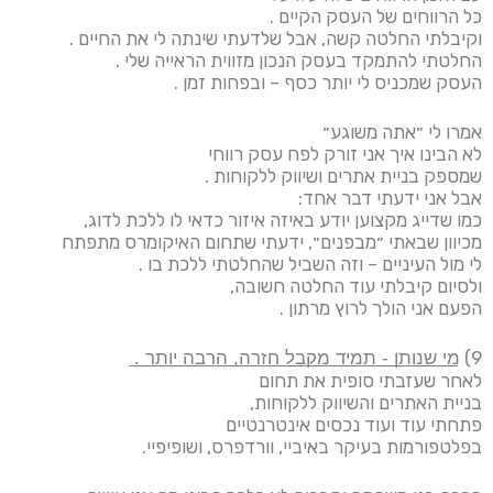
כל הרווחים של העסק הקיים .
וקיבלתי החלטה קשה, אבל שלדעתי שינתה לי את החיים .
החלטתי להתמקד בעסק הנכון מזווית הראייה שלי .
העסק שמכניס לי יותר כסף – ובפחות זמן .
אמרו לי ״אתה משוגע״
לא הבינו איך אני זורק לפח עסק רווחי
שמספק בניית אתרים ושיווק ללקוחות .
אבל אני ידעתי דבר אחד:
כמו שדייג מקצוען יודע באיזה איזור כדאי לו ללכת לדוג,
מכיוון שבאתי ״מבפנים״, ידעתי שתחום האיקומרס מתפתח
לי מול העיניים – וזה השביל שהחלטתי ללכת בו .
ולסיום קיבלתי עוד החלטה חשובה,
הפעם אני הולך לרוץ מרתון .
9) מ͟י͟ ͟ש͟נ͟ו͟ת͟ן͟ ͟-͟ ͟ת͟מ͟י͟ד͟ ͟מ͟ק͟ב͟ל͟ ͟ח͟ז͟ר͟ה͟,͟ ͟ה͟ר͟ב͟ה͟ ͟י͟ו͟ת͟ר͟ ͟.͟
לאחר שעזבתי סופית את תחום
בניית האתרים והשיווק ללקוחות,
פתחתי עוד ועוד נכסים אינטרנטיים
בפלטפורמות בעיקר באיביי, וורדפרס, ושופיפיי.