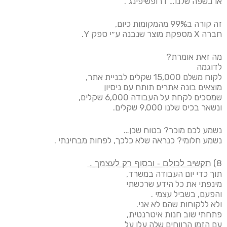
או בשפה שלנו… דרופשיפינג .
זה קורה ב99% מהמקומות כיום,
חברה X מספקת מוצר שנבנה ע״י ספק Y.
מה זאת אומרת?
לדוגמה
לקוח משלם 15,000 שקלים לבניית אתר,
מוצאים בונה אתרים תותח עם ניסיון
שמסכים לקחת על העבודה 6,000 שקלים,
ונשאר בכיס שלנו 9,000 שקלים.
נשמע לכם מוכר? בטוח שכן…
נשמע חלומי? כנראה שלא כלכך, לפחות מבחינתי .
8) ת͟ק͟ש͟י͟ב͟ ͟ל͟כ͟ו͟ל͟ם͟ ͟-͟ ͟ו͟ב͟ס͟ו͟ף͟ ͟ר͟ק͟ ͟ל͟ע͟צ͟מ͟ך͟ ͟.͟
תוך כדי יום העבודה במשרד,
מינפתי את כל הידע שרכשתי
והפעם, בשביל עצמי .
ולא ללקוחות שהם לא אני.
פתחתי שוב חנות איטרנטית,
עם הזמן הרווחים שלה עלו על