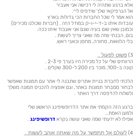
אלא ברגע שתהיה לי רכישה אני אעביר
אל הגרפיקאי שלך שידפיס לי״.
הוא אמר לי שכל החברות הכי גדולות בארץ
עובדות איתו ב-ד-י-ו-ק במודל הזה . (חברות שכולנו מכירים)
וכמובן שאין שום בעיה שגם אני אעבוד איתו ככה.
בום, הבנתי שזה מה שאני צריך לעשות .
בלי הלוואות, סחורה, מחסן וכאבי ראש.
3) פ͟ש͟ו͟ט͟ ͟ל͟פ͟ע͟ו͟ל͟ ͟.͟
הרווחים שלי על כל מכירה היו בערך פי 2-3 .
קונה ב-100, מוכר בין 200 ל-300 שקלים .
הלכתי לחברת בניית אתרים שתבנה לי אתר עם תמונות שאפשר
לבחור ממבחר תמונות באתר, וגם אופציה להכניס תמונה משלך
ולשלוח להדפסה דרך האתר .
ברגע הזה הקמתי את אתר הדרופשיפינג הראשון שלי
ולמען האמת…
אפילו לא ידעתי שמה שאני עושה נקרא
דרופשיפינג
.
4) ל͟ע͟ו͟ל͟ם͟ ͟א͟ל͟ ͟ת͟ת͟פ͟ש͟ר͟ ͟ע͟ל͟ ͟מ͟ה͟ ͟ש͟א͟ת͟ה͟ ͟א͟ו͟ה͟ב͟ ͟ל͟ע͟ש͟ו͟ת͟ ͟.͟