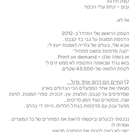
קצת תירגול
ובום – ינחת עליי הכסף .
אז לא,
העסק הראשון שלי התחיל ב-2012
הדפסת תמונות על גבי בד קנבס .
אבא שלי, בעלים של גלריה לאמנות ייעץ לי:
״קנה מדפסת ופשוט תתחיל״
או בשפה שלנו = Print on demand .
בואו נגיד שבאותה התקופה לא ממש זרם לי
לקחת הלוואה של-43,000 שקלים.
2) ה͟ח͟י͟י͟ם͟ ͟ה͟ם͟ ͟ד͟ר͟ו͟פ͟ ͟א͟ח͟ד͟ ͟ג͟ד͟ו͟ל͟ ͟.͟
מצאתי את אחד המפעלים הכי הגדולים בארץ
שמדפיסים על קנבס, חולצות, עץ, זכוכית, ספרי תמונות, לוחות
שנה, פוסטרים ועוד המון פריטים…
מפעל ענק עם מדפסות בגודל חלליות, הייתי די בהלם .
נכנסתי לבעלים וביקשתי לראות את המחירים של כל המוצרים .
אמרתי לו
״אני לא רוצה לקנות את הסחורה מראש,