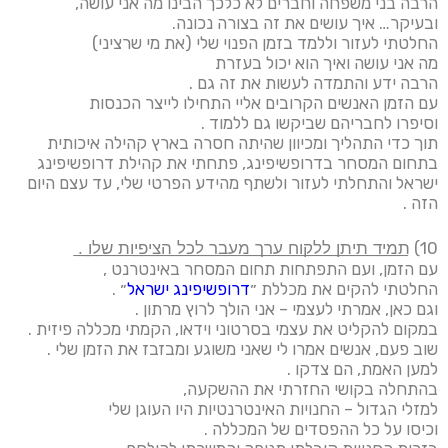
הרבה בני משפחה וחברים לא כלכך הבינו מה אני עושה,
ובעיקר… איך עושים את זה בצורה נכונה.
החלטתי לעזור וללמד בזמן הפנוי שלי (את מי שרציני)
מה אני עושה ואיך הוא יכול בעזרת
הרבה ידע והתמדה לעשות את זה גם .
עם הזמן האנשים הקרובים אליי התחילו לייצר הכנסות
וסיפרו לחבריהם שביקשו גם ללמוד .
תוך כדי התהליך ומכיוון שהיתה חסרה בארץ קהילה איכותית
בתחום המסחר בדרופשיפינג, פתחתי את קהילת דרופשיפינג
ישראל והתחלתי לעזור ולשתף מהידע הפרטי שלי, עד עצם היום
הזה .
10) ת͟מ͟י͟ד͟ ͟ת͟י͟ת͟ן͟ ͟ל͟ל͟ק͟ו͟ח͟ ͟ע͟ר͟ך͟ ͟מ͟ע͟ב͟ר͟ ͟ל͟כ͟ל͟ ͟ה͟צ͟י͟פ͟י͟ו͟ת͟ ͟ש͟ל͟ו͟ ͟.͟
עם הזמן, ועם התפתחות תחום המסחר באינטרנט ,
החלטתי להקים את מכללת ״
דרופשיפינג ישראל
״ .
וגם כאן, אמרתי לעצמי – אני הולך לרוץ מרתון .
במקום להקליט את עצמי בסרטוני וידאו, הקמתי מכללה פיזית .
שוב פעם, אנשים אמרו לי שאני משוגע ומבזבז את הזמן שלי .
למען האמת, הם צדקו .
בהתחלה בקושי החזרתי את ההשקעה,
למזלי הגדול – החנויות האינטרנטיות היו העוגן שלי
וכיסו על כל ההפסדים של המכללה .