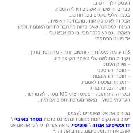
העסק הלך די טוב,
כבר בחודשים הראשונים היו לי הזמנות
בכמה אלפי שקלים בכל חודש…
אבל זה לא סיפק אותי, מהבחינה האישית .
הגעתי למסקנה שאני פחות מתחבר לתחום האמנות, ולמען
האמת… גם לא כלכך מבין בו כמו אבא שלי .
אז פשוט הפסקתי .
5) ד͟ע͟ ͟מ͟ה͟ ͟מ͟ע͟ל͟ו͟ת͟י͟ך͟ ͟-͟ ͟ו͟ח͟ש͟ו͟ב͟ ͟י͟ו͟ת͟ר͟ ͟-͟ ͟מ͟ה͟ ͟ח͟ס͟ר͟ו͟נ͟ו͟ת͟י͟ך͟
נקודות החולשה שלי באותה תקופה היו:
– שיווק העסק
– חוסר ידע טכני
– חוסר ידע אומנותי
– תשוקה מועטת לאמנות
– חוסר הבנת המודל
ובשורה התחתונה – פשוט רצתי 100 מטר, ולא מרתון .
העדפתי סטוץ – מאשר מערכת יחסים אמיתית .
מכירים את אלו שאומרים לעצמם:
״טוב בוא נקים חנות מקוונת ונתפרנס בזכות
מסחר באיביי
\
דרופשיפינג אמזון
\
שופיפיי
, נראה אם ילך לי \ נראה אם אני
יאהב את זה, ומקסימום, נעזוב את זה .״