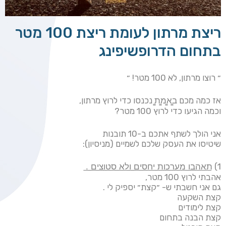
ריצת מרתון לעומת ריצת 100 מטר
בתחום הדרופשיפינג
״ רוצו מרתון, לא 100 מטר! ״
אז כמה מכם ב̳א̳מ̳ת̳ נכנסו כדי לרוץ מרתון,
וכמה הגיעו כדי לרוץ 100 מטר?
אני הולך לשתף אתכם ב-10 תובנות
שיטיסו את העסק שלכם לשמיים (מניסיון):
1) ת͟א͟ה͟ב͟ו͟ ͟מ͟ע͟ר͟כ͟ו͟ת͟ ͟י͟ח͟ס͟י͟ם͟ ͟ו͟ל͟א͟ ͟ס͟ט͟ו͟צ͟י͟ם͟ ͟.͟
אהבתי לרוץ 100 מטר,
גם אני חשבתי ש- ״קצת״ יספיק לי .
קצת השקעה
קצת לימודים
קצת הבנה בתחום