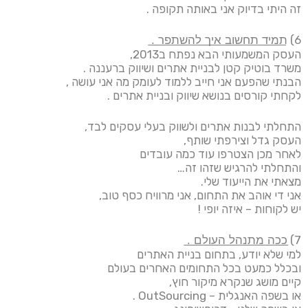
זה היתי בדיוק אני באותה תקופה .
6) ת͟מ͟י͟ד͟ ͟ת͟ח͟ש͟ו͟ב͟ ͟א͟י͟ך͟ ͟ל͟ה͟ש͟ת͟פ͟ר͟ ͟.͟
העסק המשמעותי הבא נפתח ב2013,
משרד בוטיק קטן לבניית אתרים ושיווק ברעננה .
הבנתי שהפעם אני חייב ללמוד לעומק מה אני עושה ,
לקחתי קורסים בנושא שיווק ובניית אתרים .
התחלתי לבנות אתרים ולשווק בעלי עסקים לבד,
העסק גדל וצירפתי שותף,
לאחר מכן הצטרפו עוד כמה עובדים
והתחלתי להרגיש שזהו זה…
מצאתי את הייעוד שלי.
אני די אוהב את התחום, אני מרוויח כסף טוב,
יש לקוחות – איזה יופי !
7) כ͟כ͟ה͟ ͟מ͟ת͟נ͟ה͟ל͟ ͟ה͟ע͟ו͟ל͟ם͟ ͟.͟
למי שלא יודע, בתחום בניית האתרים
ובכלל כמעט בכל התחומים האחרים בעולם
קיים מושג שנקרא מיקור חוץ,
או בשפה האנגלית – OutSourcing .