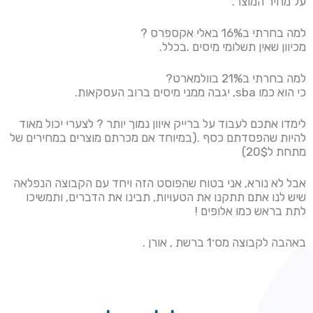
על מחיר המוצר.
למה בחרתי ב16% באלי אקספרס ?
מכיוון שאין תשלומי מיסים .בכלל.
למה בחרתי ב21% בוולמארט?
כי הוא כמו sba, יגבה ממני מיסים ברוב העסקאות.
לימדו אתכם לעבוד על ברייק איוון נמוך יותר ? לצערי יכול מאוד
להיות שהפסדתם כסף .(במיוחד אם מכרתם מוצרים במחירים של
מתחת ל20$)
אבל לא נורא, אני בטוח שהפוסט הזה ויחד עם הקבוצה הנפלאה
שיש לנו אתם תתקנו את הטעויות, תבינו את הדברים, ותמשיכו
לתת בראש כמו אלופים !
באהבה לקבוצה מס׳1 ברשת , אורן .