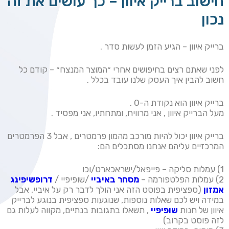
חישוב ברייק איוון – כך עושים את זה
נכון
ברייק איוון – הגיע הזמן לעשות סדר .
לפני שאתם רצים בחיפושים אחרי ״המוצר המנצח״ – קודם כל
חשוב להבין איך העסק שלנו עובד בכלל .
ברייק איוון הוא נקודת ה-0 .
מעל הברייק איוון , אני מרוויח, ומתחתיו, אני מפסיד .
ברייק איוון יכול להיות מורכב מהמון פרמטרים , אבל 3 הפרמטרים
המרכזיים עליהם אנחנו מסתכלים הם:
1) עמלות סליקה – פייפאל/ישראכארט/וכו
2) עמלות הפלטפורמה –
מסחר באיביי
/שופיפיי /
דרופשיפינג
אמזון
(ספציפית בפוסט הזה אני הולך לדבר רק על איביי, אבל
במידה ויש לכם שאלות נוספות, שנוגעות ספציפית בנוגע לברייק
איוון של חנות
שופיפיי
, תשאלו בתגובות בנתיים, מקווה לעלות גם
לזה פוסט בקרוב)