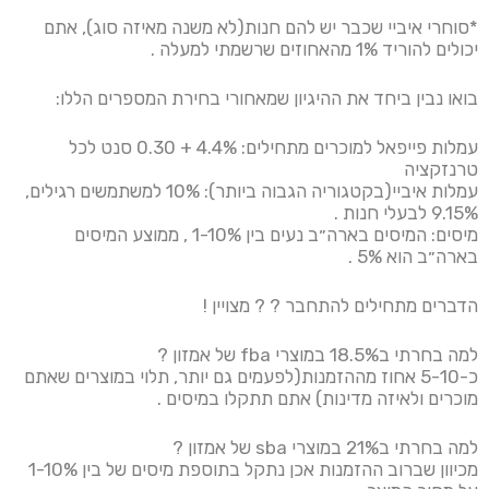
*סוחרי איביי שכבר יש להם חנות(לא משנה מאיזה סוג), אתם
יכולים להוריד 1% מהאחוזים שרשמתי למעלה .
בואו נבין ביחד את ההיגיון שמאחורי בחירת המספרים הללו:
עמלות פייפאל למוכרים מתחילים: 4.4% + 0.30 סנט לכל
טרנזקציה
עמלות איביי(בקטגוריה הגבוה ביותר): 10% למשתמשים רגילים,
9.15% לבעלי חנות .
מיסים: המיסים בארה״ב נעים בין 1-10% , ממוצע המיסים
בארה״ב הוא 5% .
הדברים מתחילים להתחבר ?
?
מצויין !
למה בחרתי ב18.5% במוצרי fba של אמזון ?
כ-5-10 אחוז מההזמנות(לפעמים גם יותר, תלוי במוצרים שאתם
מוכרים ולאיזה מדינות) אתם תתקלו במיסים .
למה בחרתי ב21% במוצרי sba של אמזון ?
מכיוון שברוב ההזמנות אכן נתקל בתוספת מיסים של בין 1-10%